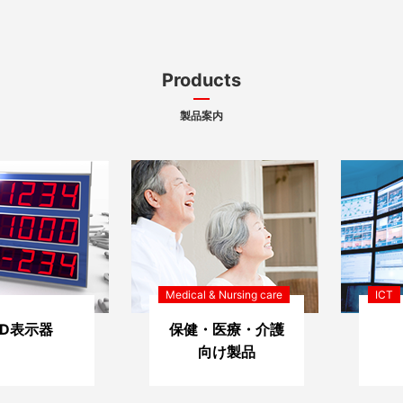
Products
製品案内
Medical & Nursing care
ICT
ED表示器
保健・医療・介護
向け製品