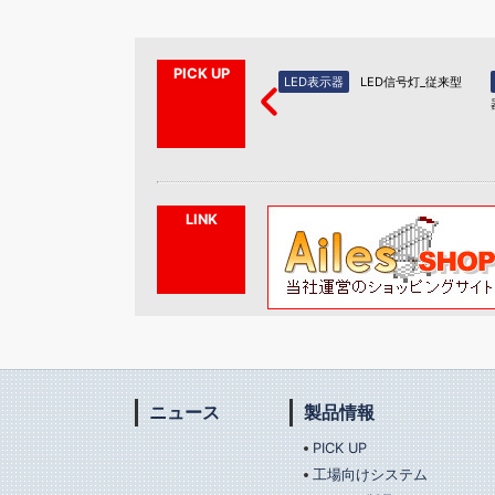
PICK UP
示器（PA
LED表示器
LED信号灯_新型
LED表示器
LED信号灯_従来型
いたしま
LINK
ニュース
製品情報
PICK UP
工場向けシステム