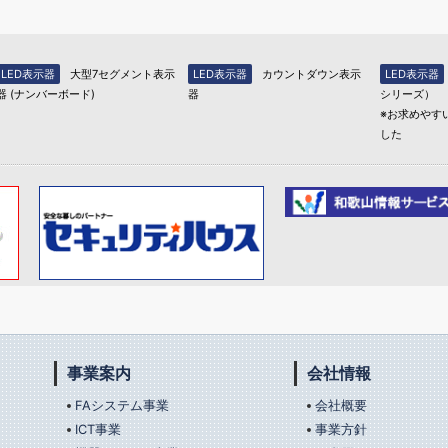
LED表示器
大型7セグメント表示
LED表示器
カウントダウン表示
LED表示器
器 (ナンバーボード)
器
シリーズ）
※お求めやす
した
事業案内
会社情報
FAシステム事業
会社概要
ICT事業
事業方針