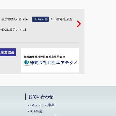
生産管理表示器（PA
LED表示器
LED信号灯_新型
LED表示器
LED信号灯
い価格に改定いたしま
お問い合わせ
FAシステム事業
ICT事業