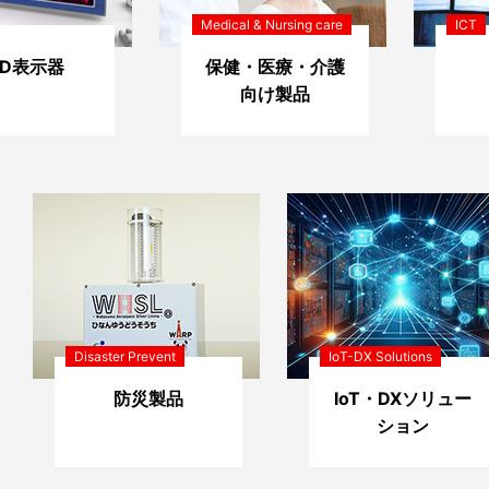
Medical & Nursing care
ICT
ED表示器
保健・医療・介護
向け製品
Disaster Prevent
IoT-DX Solutions
防災製品
IoT・DXソリュー
ション