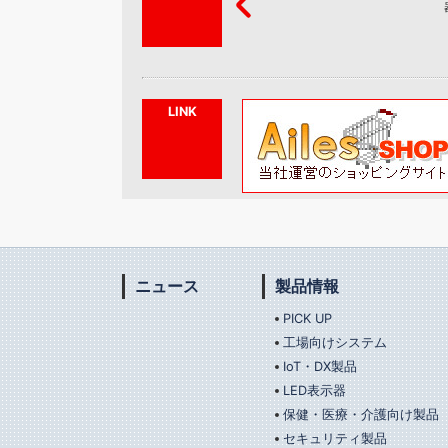
いたしま
LINK
ニュース
製品情報
PICK UP
工場向けシステム
IoT・DX製品
LED表示器
保健・医療・介護向け製品
セキュリティ製品