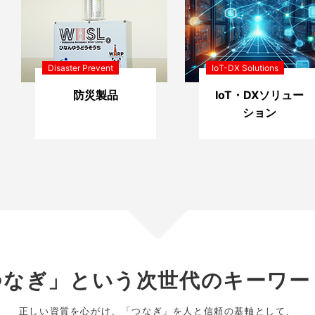
Disaster Prevent
IoT-DX Solutions
防災製品
IoT・DXソリュー
ション
つなぎ」という次世代のキーワー
正しい資質を心がけ、「つなぎ」を人と信頼の基軸として、