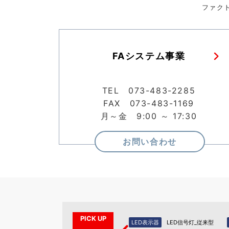
ファク
FAシステム事業
TEL 073-483-2285
FAX 073-483-1169
月～金 9:00 ～ 17:30
お問い合わせ
PICK UP
示器（PA
LED表示器
LED信号灯_新型
LED表示器
LED信号灯_従来型