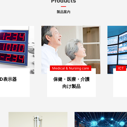
Products
製品案内
Medical & Nursing care
ICT
ED表示器
保健・医療・介護
向け製品