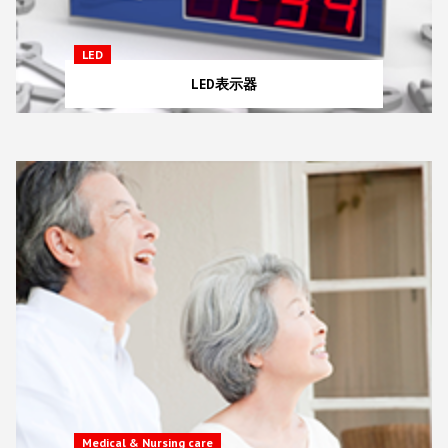
LED
LED表示器
Medical & Nursing care