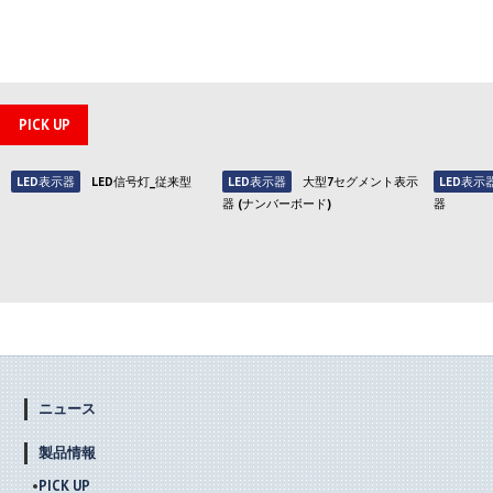
PICK UP
LED表示器
LED信号灯_従来型
LED表示器
大型7セグメント表示
LED表示
器 (ナンバーボード)
器
ニュース
製品情報
PICK UP