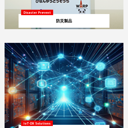
Disaster Prevent
防災製品
IoT-DX Solutions