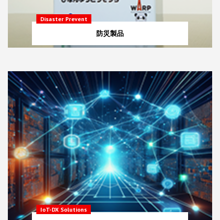
Disaster Prevent
防災製品
IoT-DX Solutions