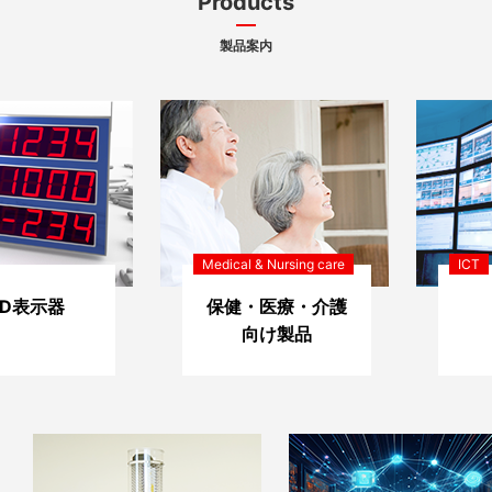
Products
製品案内
Medical & Nursing care
ICT
ED表示器
保健・医療・介護
向け製品