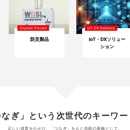
Disaster Prevent
IoT-DX Solutions
防災製品
IoT・DXソリュー
ション
つなぎ」という次世代のキーワー
正しい資質を心がけ、「つなぎ」を人と信頼の基軸として、