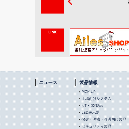
いたしま
LINK
ニュース
製品情報
PICK UP
工場向けシステム
IoT・DX製品
LED表示器
保健・医療・介護向け製品
セキュリティ製品