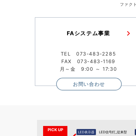
ファク
FAシステム事業
TEL 073-483-2285
FAX 073-483-1169
月～金 9:00 ～ 17:30
お問い合わせ
PICK UP
示器（PA
LED表示器
LED信号灯_新型
LED表示器
LED信号灯_従来型