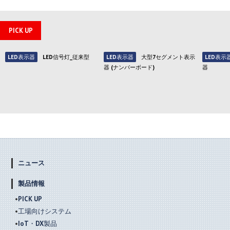
PICK UP
LED表示器
LED信号灯_従来型
LED表示器
大型7セグメント表示
LED表示
器 (ナンバーボード)
器
ニュース
製品情報
PICK UP
工場向けシステム
IoT・DX製品