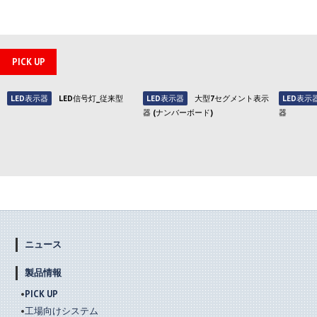
PICK UP
LED表示器
LED信号灯_従来型
LED表示器
大型7セグメント表示
LED表示
器 (ナンバーボード)
器
ニュース
製品情報
PICK UP
工場向けシステム