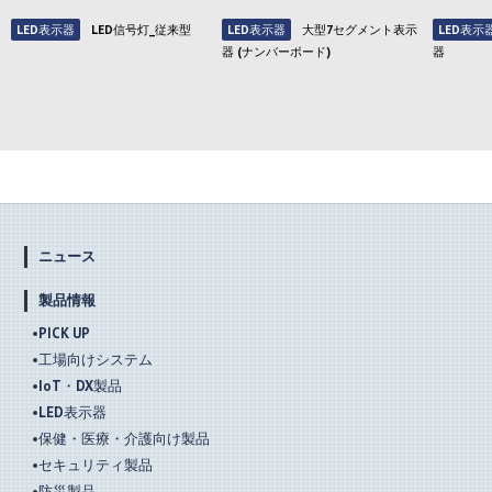
LED表示器
LED信号灯_従来型
LED表示器
大型7セグメント表示
LED表示
器 (ナンバーボード)
器
ニュース
製品情報
PICK UP
工場向けシステム
IoT・DX製品
LED表示器
保健・医療・介護向け製品
セキュリティ製品
防災製品