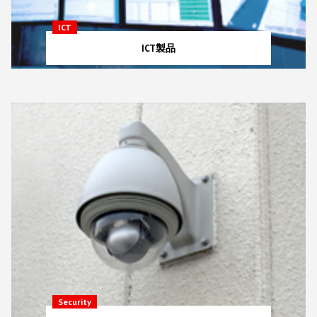
ICT
ICT製品
Security