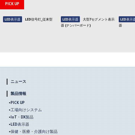
PICK UP
LED表示器
LED信号灯_従来型
LED表示器
大型7セグメント表示
LED表示
器 (ナンバーボード)
器
ニュース
製品情報
PICK UP
工場向けシステム
IoT・DX製品
LED表示器
保健・医療・介護向け製品