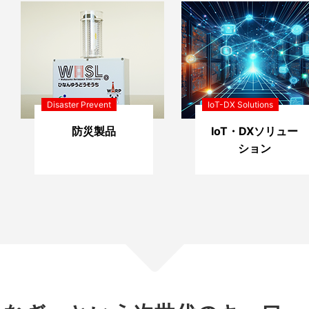
Disaster Prevent
IoT-DX Solutions
防災製品
IoT・DXソリュー
ション