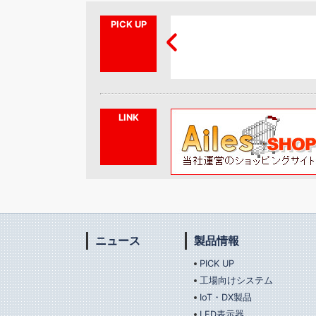
PICK UP
LED表示器
LED信号灯_新型
LINK
ニュース
製品情報
PICK UP
工場向けシステム
IoT・DX製品
LED表示器