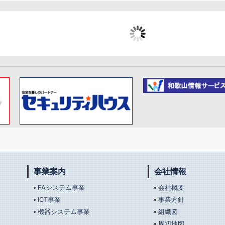
LED表示器
LED信号灯_従来型
LED表示器
大型7セグメント表示
LED表示器
器 (ナンバーボード)
器
事業案内
会社情報
FAシステム事業
会社概要
ICT事業
事業方針
機器システム事業
組織図
周辺地図