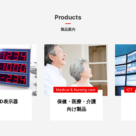
Products
製品案内
Medical & Nursing care
ICT
ED表示器
保健・医療・介護
向け製品