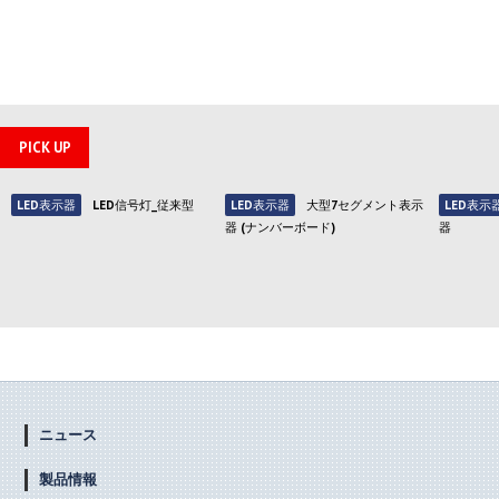
PICK UP
LED表示器
LED信号灯_従来型
LED表示器
大型7セグメント表示
LED表示
器 (ナンバーボード)
器
ニュース
製品情報